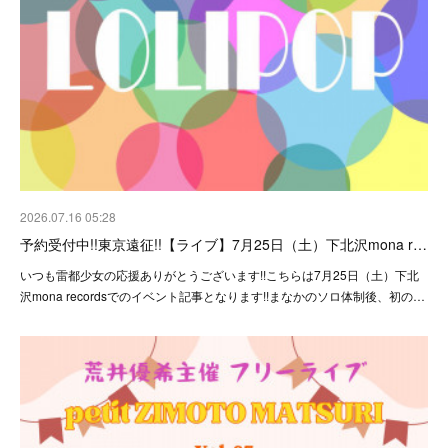
2026.07.16 05:28
予約受付中!!東京遠征!!【ライブ】7月25日（土）下北沢mona r…
いつも雷都少女の応援ありがとうございます!!こちらは7月25日（土）下北
沢mona recordsでのイベント記事となります!!まなかのソロ体制後、初の…