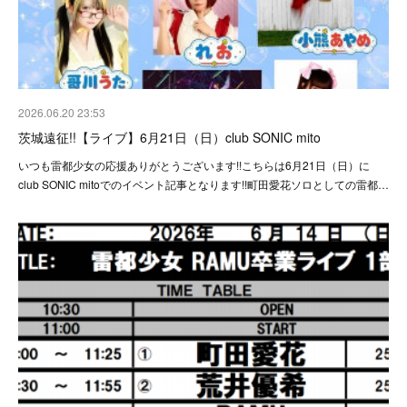
2026.06.20 23:53
茨城遠征!!【ライブ】6月21日（日）club SONIC mito
いつも雷都少女の応援ありがとうございます!!こちらは6月21日（日）に
club SONIC mitoでのイベント記事となります!!町田愛花ソロとしての雷都…