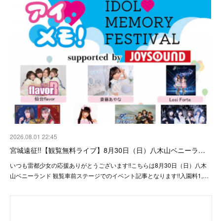
2026.08.01 22:45
宮城遠征!!【観覧無料ライブ】8月30日（日）八木山ベニーラ…
いつも雷都少女の応援ありがとうございます!!こちらは8月30日（日）八木
山ベニーランド 観覧車前ステージでのイベント記事となります!!入園料1,…