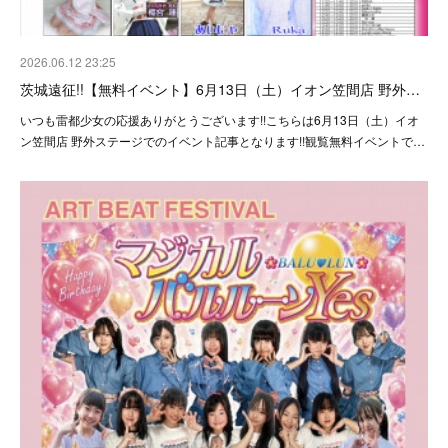
2026.06.12 23:25
茨城遠征!!【無料イベント】6月13日（土）イオン笠間店 野外…
いつも雷都少女の応援ありがとうございます!!こちらは6月13日（土）イオ
ン笠間店 野外ステージでのイベント記事となります!!観覧無料イベントで…