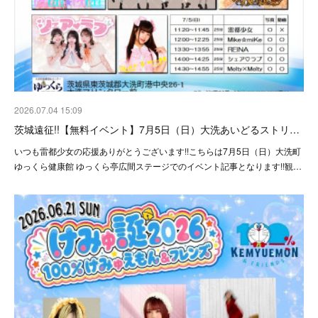
2026.07.04 15:09
茨城遠征!!【無料イベント】7月5日（日）大洗あいどるストリ…
いつも雷都少女の応援ありがとうございます!!こちらは7月5日（日）大洗町
ゆっくら健康館 ゆっくら亭広間ステージでのイベント記事となります!!観…