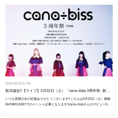
2020.02.22 01:55
新潟遠征!!【ライブ】2月22日（土）「cana÷biss 3周年祭 -新…
いつも雷都少女の応援ありがとうございます!!こちらは2月22日（土）柳都
SHOW!CASE!!でのイベント記事となります!!cana÷bissさんのデビュー3…