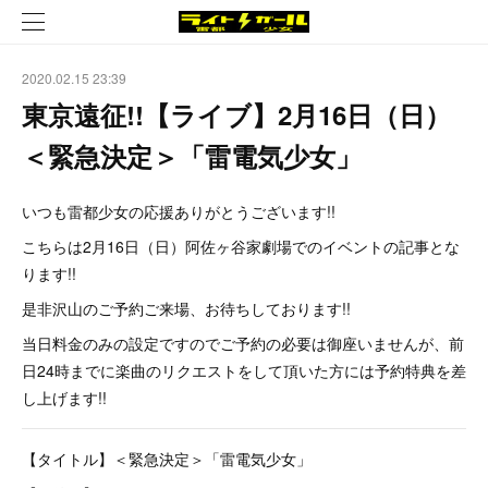
2020.02.15 23:39
東京遠征!!【ライブ】2月16日（日）
＜緊急決定＞「雷電気少女」
いつも雷都少女の応援ありがとうございます!!
こちらは2月16日（日）阿佐ヶ谷家劇場でのイベントの記事とな
ります!!
是非沢山のご予約ご来場、お待ちしております!!
当日料金のみの設定ですのでご予約の必要は御座いませんが、前
日24時までに楽曲のリクエストをして頂いた方には予約特典を差
し上げます!!
【タイトル】＜緊急決定＞「雷電気少女」