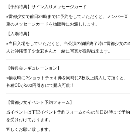
【予約特典】サイン入りメッセージカード
※雷都少女で前日24時までに予約をしていただくと、メンバー直
筆のメッセージカードを物販時にお渡しします。
【入場特典】
※当日入場をしていただくと、当公演の物販終了時に雷都少女の2
人と沖縄電子少女彩さんと一緒に写真が撮影出来ます。
【特典会レギュレーション】
※物販時に2ショットチェキ券を同時に2枚以上購入して頂くと、
各種CDが500円引きにて購入可能!!
【雷都少女イベント予約フォーム】
当イベントは下記イベント予約フォームからの前日24時まで予約
を受け付けております。
宜しくお願い致します。