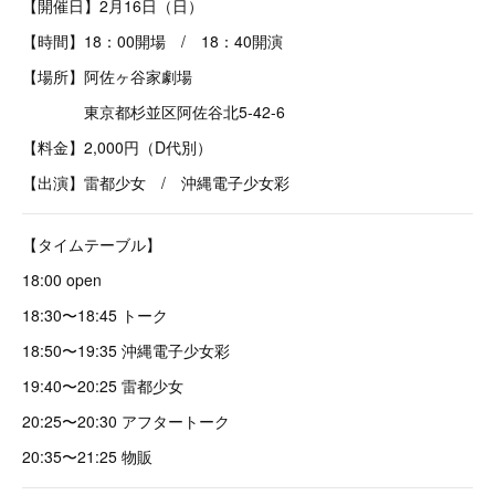
【開催日】2月16日（日）
【時間】18：00開場 / 18：40開演
【場所】阿佐ヶ谷家劇場
東京都杉並区阿佐谷北5-42-6
【料金】2,000円（D代別）
【出演】雷都少女 / 沖縄電子少女彩
【タイムテーブル】
18:00 open
18:30〜18:45 トーク
18:50〜19:35 沖縄電子少女彩
19:40〜20:25 雷都少女
20:25〜20:30 アフタートーク
20:35〜21:25 物販