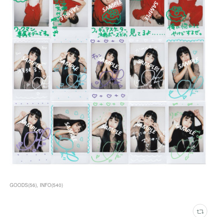
GOODS
(
56
)
INFO
(
540
)