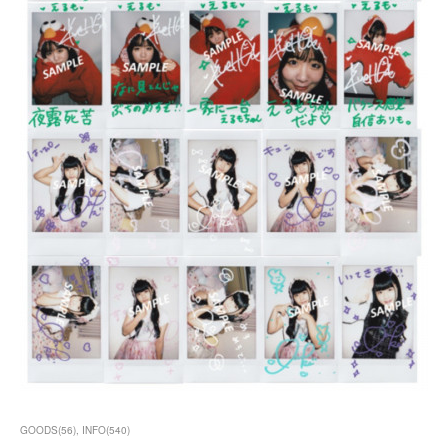
GOODS
(
56
)
INFO
(
540
)