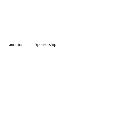
audition
Sponsorship