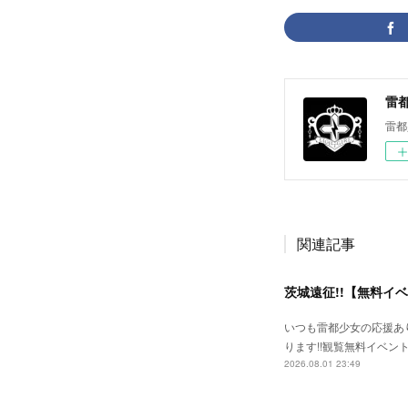
雷都少
雷都
関連記事
茨城遠征!!【無料イ
いつも雷都少女の応援あ
ります!!観覧無料イベン
2026.08.01 23:49