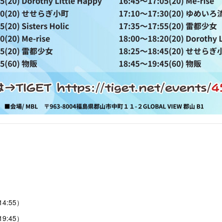
4:55）
9:45）