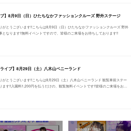
イブ】8月9日（日）ひたちなかファッションクルーズ 野外ステージ
がとうございます!!こちらは8月9日（日）ひたちなかファッションクルーズ 野外
となります!!無料イベントですので、皆様のご来場をお待ちしております!!
料ライブ】8月29日（土）八木山ベニーランド
がとうございます!!こちらは8月29日（土）八木山ベニーランド 観覧車前ステー
ます!!入園料1,200円を払うだけの、観覧無料イベントです!!皆様のご来場をお…
2025.12.31 13:20