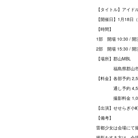
【タイトル】アイドルパーテ
【開催日】1月18日
【時間】
1部 開場 10:30 / 開演
2部 開場 15:30 / 開演
【場所】郡山MBL
福島県郡山市中町11-
【料金】各部予約 2,5
通し予約 4,500円
撮影料金 1,00
【出演】せせらぎ小町 / Me-r
【備考】
雷都少女は会場にて撮
撮影をする方は、会場