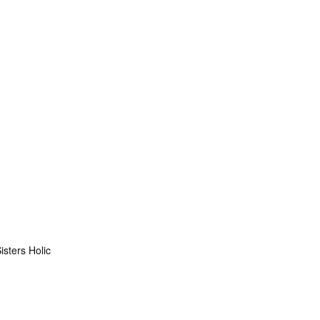
ers Holic