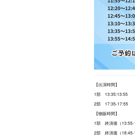
【出演時間】
1部 13:35:13:55
2部 17:35-17:55
【物販時間】
1部 終演後（13:55-1
2部 終演後（18:45-1