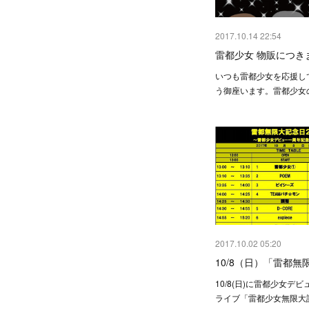
2017.10.14 22:54
雷都少女 物販につき
いつも雷都少女を応援し
う御座います。雷都少女
2017.10.02 05:20
10/8（日）「雷都無
10/8(日)に雷都少女デ
ライブ「雷都少女無限大記