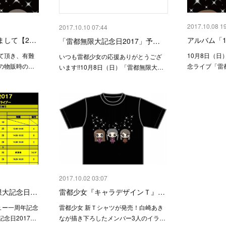
2017.10.08 1
2017.10.10 07:44
まして【2…
アルバム「1st 
「雷都無限大記念日2017」予…
て頂き、有難
10月8日（
いつも雷都少女の応援ありがとうござ
の物販時の…
念ライブ「雷都
います!!10月8日（日）「雷都無限大…
2017.10.02 03:07
限大記念日…
雷都少女『キャラデザインＴ』…
ビュー一周年記念
雷都少女 新Ｔシャツが発売！白崎あき
念日2017…
なが描き下ろしたメンバー3人のイラ…