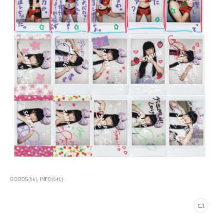
GOODS
(
56
)
INFO
(
540
)