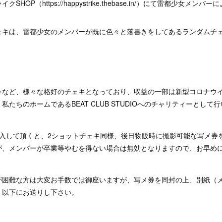
HOP（https://happystrike.thebase.in/）にて雷都少女メ
。
ェキは、雷都少女のメンバーが既に色々と落書きをしてあるランダムチ
レなど、様々な格好のチェキとなっており、収益の一部は新型コロナウ
たちのホームであるBEAT CLUB STUDIOへのチャリティーとして
購入して頂くと、2ショットチェキ同様、後日物販時に撮影可能な写メ券
が、メンバーが卒業等やむを得ない場合は無効となりますので、お早め
が困難な方は大変お手数では御座いますが、写メ券を同封の上、別紙（
、以下にお送りし下さい。