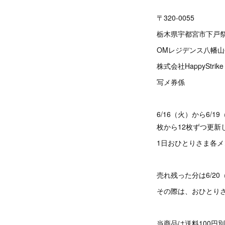
〒320-0055
栃木県宇都宮市下戸祭1
OMレジデンス八幡山
株式会社HappyStrike
写メ券係
6/16（火）から6/
枚から12枚ずつ更新
1日おひとりさま各メ
売れ残った分は6/2
その際は、おひとり
当商品は送料100円