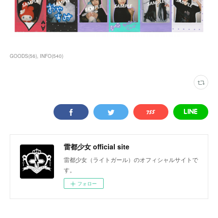
GOODS
(
56
)
INFO
(
540
)
雷都少女 official site
雷都少女（ライトガール）のオフィシャルサイトで
す。
フォロー