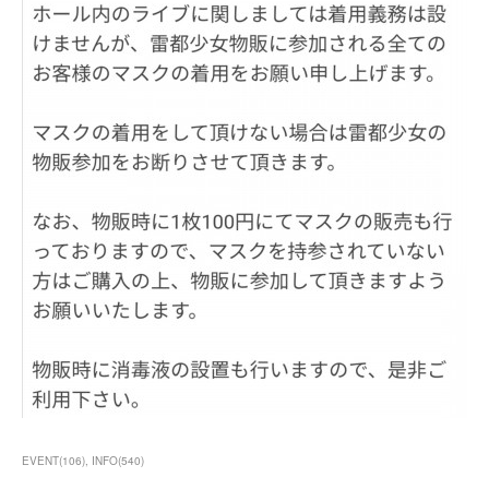
EVENT
(
106
)
INFO
(
540
)