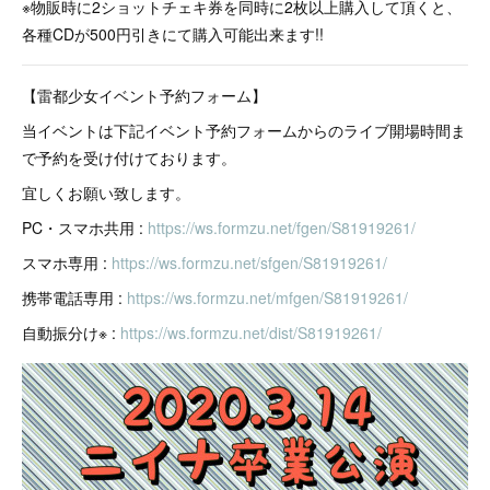
※物販時に2ショットチェキ券を同時に2枚以上購入して頂くと、
各種CDが500円引きにて購入可能出来ます!!
【雷都少女イベント予約フォーム】
当イベントは下記イベント予約フォームからのライブ開場時間ま
で予約を受け付けております。
宜しくお願い致します。
PC・スマホ共用 :
https://ws.formzu.net/fgen/S81919261/
スマホ専用 :
https://ws.formzu.net/sfgen/S81919261/
携帯電話専用 :
https://ws.formzu.net/mfgen/S81919261/
自動振分け※ :
https://ws.formzu.net/dist/S81919261/