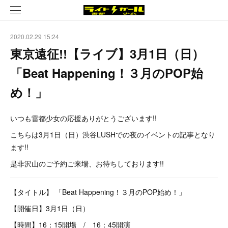
2020.02.29 15:24
東京遠征!!【ライブ】3月1日（日）
「Beat Happening！３月のPOP始
め！」
いつも雷都少女の応援ありがとうございます!!
こちらは3月1日（日）渋谷LUSHでの夜のイベントの記事となり
ます!!
是非沢山のご予約ご来場、お待ちしております!!
【タイトル】 「Beat Happening！３月のPOP始め！」
【開催日】3月1日（日）
【時間】16：15開場 / 16：45開演