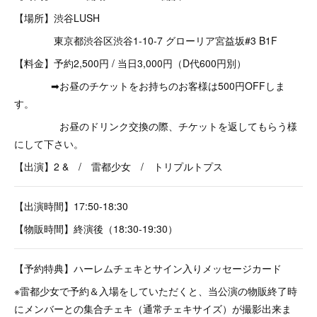
【場所】渋谷LUSH
東京都渋谷区渋谷1-10-7 グローリア宮益坂#3 B1F
【料金】予約2,500円 / 当日3,000円（D代600円別）
➡︎お昼のチケットをお持ちのお客様は500円OFFしま
す。
お昼のドリンク交換の際、チケットを返してもらう様
にして下さい。
【出演】2 & / 雷都少女 / トリプルトプス
【出演時間】17:50-18:30
【物販時間】終演後（18:30-19:30）
【予約特典】ハーレムチェキとサイン入りメッセージカード
※雷都少女で予約＆入場をしていただくと、当公演の物販終了時
にメンバーとの集合チェキ（通常チェキサイズ）が撮影出来ま