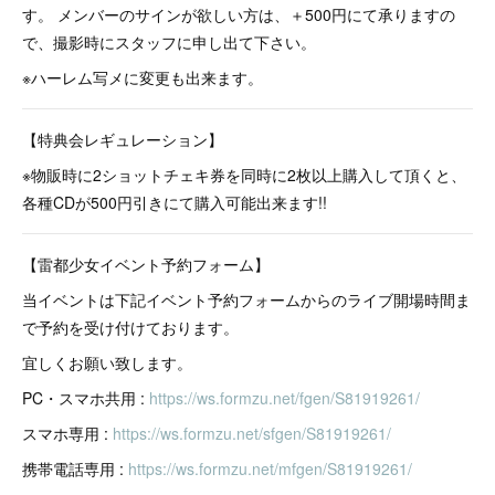
す。 メンバーのサインが欲しい方は、＋500円にて承りますの
で、撮影時にスタッフに申し出て下さい。
※ハーレム写メに変更も出来ます。
【特典会レギュレーション】
※物販時に2ショットチェキ券を同時に2枚以上購入して頂くと、
各種CDが500円引きにて購入可能出来ます!!
【雷都少女イベント予約フォーム】
当イベントは下記イベント予約フォームからのライブ開場時間ま
で予約を受け付けております。
宜しくお願い致します。
PC・スマホ共用 :
https://ws.formzu.net/fgen/S81919261/
スマホ専用 :
https://ws.formzu.net/sfgen/S81919261/
携帯電話専用 :
https://ws.formzu.net/mfgen/S81919261/