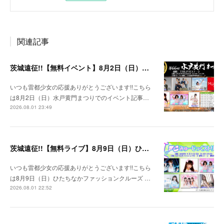
関連記事
茨城遠征!!【無料イベント】8月2日（日）水戸黄門まつり
いつも雷都少女の応援ありがとうございます!!こちら
は8月2日（日）水戸黄門まつりでのイベント記事…
2026.08.01 23:49
茨城遠征!!【無料ライブ】8月9日（日）ひたちなかファッションクルーズ 野外ステージ
いつも雷都少女の応援ありがとうございます!!こちら
は8月9日（日）ひたちなかファッションクルーズ …
2026.08.01 22:52