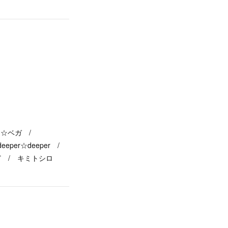
ゅがー☆ベガ /
eeper☆deeper /
 / キミトシロ