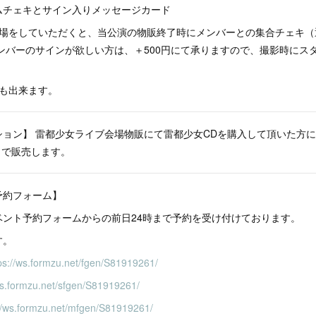
ムチェキとサイン入りメッセージカード
入場をしていただくと、当公演の物販終了時にメンバーとの集合チェキ（
ンバーのサインが欲しい方は、＋500円にて承りますので、撮影時にス
更も出来ます。
ョン】 雷都少女ライブ会場物販にて雷都少女CDを購入して頂いた方に
枚まで販売します。
予約フォーム】
ベント予約フォームからの前日24時まで予約を受け付けております。
す。
ps://ws.formzu.net/fgen/S81919261/
ws.formzu.net/sfgen/S81919261/
://ws.formzu.net/mfgen/S81919261/