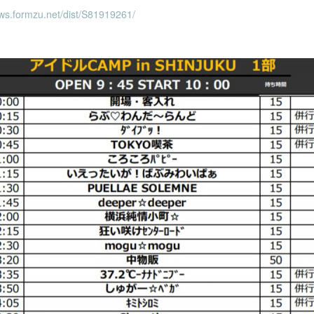
/ws.formzu.net/dist/S81919261/