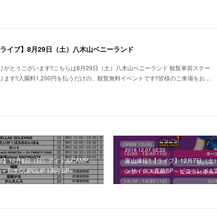
料ライブ】8月29日（土）八木山ベニーランド
がとうございます!!こちらは8月29日（土）八木山ベニーランド 観覧車前ステー
ます!!入園料1,200円を払うだけの、観覧無料イベントです!!皆様のご来場をお…
2019.12.07 02:22
ブ】12月8日（日）アイドルCAMP
富山遠征!!【ライブ】12月7日（
2部 ～新生CLIPCLIP 1周年SP～
ンサイデス直前SP～ピコ☆レボ＆