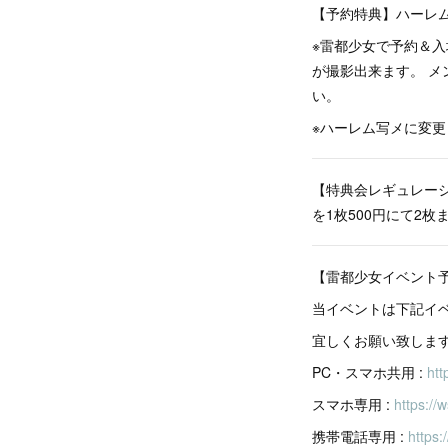
【予約特典】ハーレ
※雷都少女で予約＆
が撮影出来ます。 メ
い。
※ハーレム写メに変
【特典会レギュレーシ
を1枚500円にて2
【雷都少女イベント
当イベントは下記イ
宜しくお願い致しま
PC・スマホ共用 :
htt
スマホ専用 :
https://
携帯電話専用 :
https