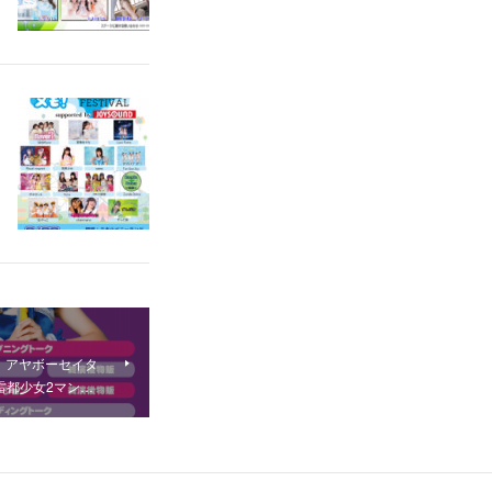
土）アヤボーセイタ
雷都少女2マン…