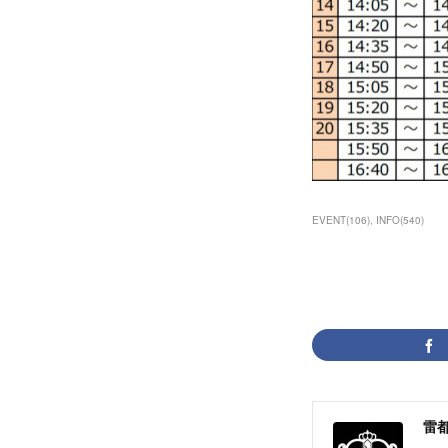
EVENT
(
106
)
INFO
(
540
)
雷都少