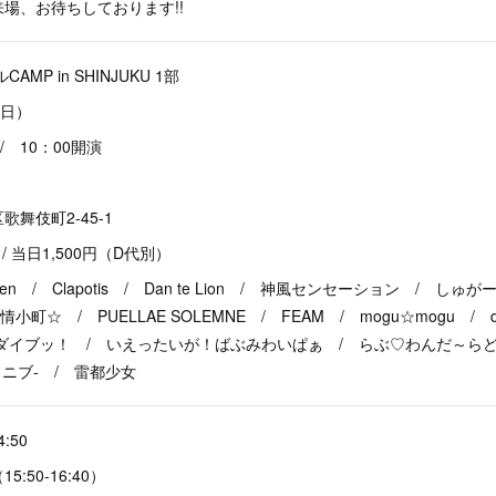
場、お待ちしております!!
MP in SHINJUKU 1部
（日）
/ 10：00開演
町2-45-1
 / 当日1,500円（D代別）
aven / Clapotis / Dan te Lion / 神風センセーション / し
純情小町☆ / PUELLAE SOLEMNE / FEAM / mogu☆mogu / d
ダイブッ！ / いえったいが！ばぶみわいぱぁ / らぶ♡わんだ～らど
ドニブ- / 雷都少女
:50
:50-16:40）