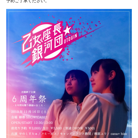
予めご了承ください。