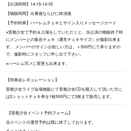
【出演時間】14:15-14:35
【物販時間】出番後ならびに終演後
【予約特典】ハーレムチェキとサイン入りメッセージカード
※雷都少女で予約＆入場をしていただくと、当公演の物販終了時
にメンバーとの集合チェキ（通常チェキサイズ）が撮影出来ま
す。 メンバーのサインが欲しい方は、＋500円にて承りますの
で、撮影時にスタッフに申し出て下さい。
※ハーレム写メに変更も出来ます。
【特典会レギュレーション】
雷都少女ライブ会場物販にて雷都少女CDを購入して頂いた方に
は2ショットチェキ券を1枚500円にて2枚まで販売します。
【雷都少女イベント予約フォーム】
当イベントの運営予約は既に終了しております。