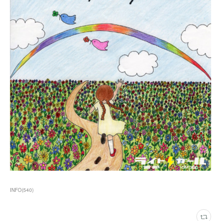
INFO
(
540
)