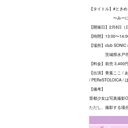
【タイトル】#ときめ
〜みーにゃん
【開催日】2月8日（
【時間】13:00〜14
【場所】club SONIC m
茨城県水戸市南町3
【料金】前売 3,400円
【出演】青葉ここ / あーたん(
/ PEReSTOLOIC
【備考】
雷都少女は写真撮影O
ただし、撮影する場合