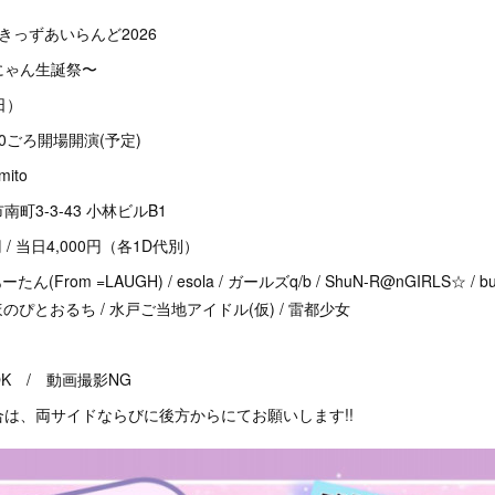
きっずあいらんど2026
生誕祭〜
日）
:00ごろ開場開演(予定)
ito
-3-43 小林ビルB1
 / 当日4,000円（各1D代別）
From =LAUGH) / esola / ガールズq/b / ShuN-R@nGIRLS☆ / bus
A / ほのぴとおるち / 水戸ご当地アイドル(仮) / 雷都少女
K / 動画撮影NG
は、両サイドならびに後方からにてお願いします!!