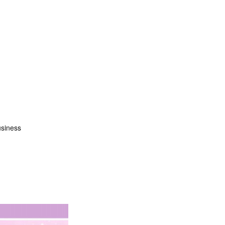
iness