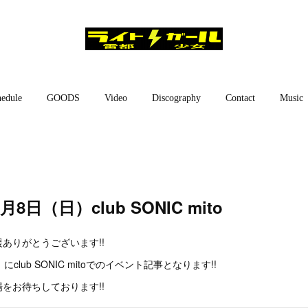
edule
GOODS
Video
Discography
Contact
Music
8日（日）club SONIC mito
ありがとうございます!!
club SONIC mitoでのイベント記事となります!!
をお待ちしております!!