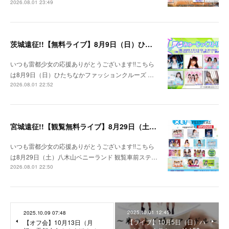
2026.08.01 23:49
茨城遠征!!【無料ライブ】8月9日（日）ひたちなかファッションクルーズ 野外ステージ
いつも雷都少女の応援ありがとうございます!!こちら
は8月9日（日）ひたちなかファッションクルーズ …
2026.08.01 22:52
宮城遠征!!【観覧無料ライブ】8月29日（土）八木山ベニーランド
いつも雷都少女の応援ありがとうございます!!こちら
は8月29日（土）八木山ベニーランド 観覧車前ステ…
2026.08.01 22:50
2025.10.01 12:45
2025.10.09 07:48
【ライブ】10月5日（日）ハ
【オフ会】10月13日（月