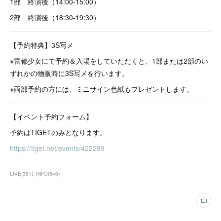
1部 終演後（14:00-15:00）
2部 終演後（18:30-19:30）
【予約特典】3S写メ
※雷都少女にて予約＆入場をしていただくと、1部または2部のい
ずれかの物販時に3S写メを行います。
※両部予約の方には、ミニサイン色紙もプレゼントします。
【イベント予約フォーム】
予約はTIGETのみとなります。
https://tiget.net/events/422289
LIVE
(
381
)
INFO
(
540
)