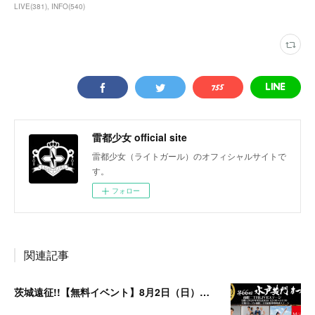
LIVE
(
381
)
INFO
(
540
)
雷都少女 official site
雷都少女（ライトガール）のオフィシャルサイトで
す。
フォロー
関連記事
茨城遠征!!【無料イベント】8月2日（日）水戸黄門まつり