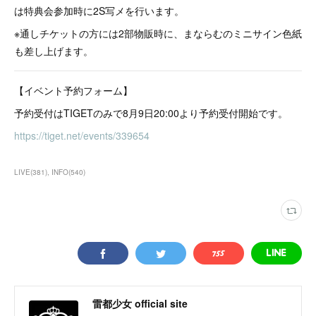
は特典会参加時に2S写メを行います。
※通しチケットの方には2部物販時に、まならむのミニサイン色紙
も差し上げます。
【イベント予約フォーム】
予約受付はTIGETのみで8月9日20:00より予約受付開始です。
https://tiget.net/events/339654
LIVE
(
381
)
INFO
(
540
)
雷都少女 official site