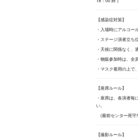
18：00 終了
【感染症対策】
・入場時にアルコー
・ステージ演者立ち位
・天候に関係なく、
・物販参加時は、全
・マスク着用の上で、
【座席ルール】
・座席は、各演者毎
い。
(最前センター死守
【撮影ルール】