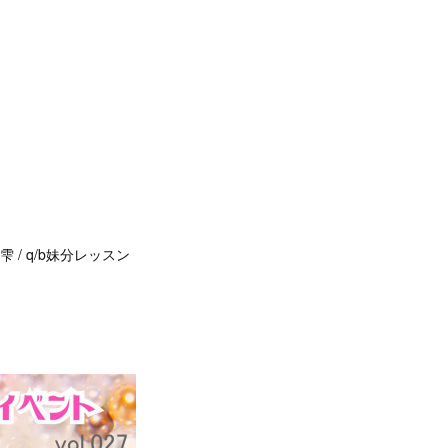
音之雫 / q/b妹分レッスン