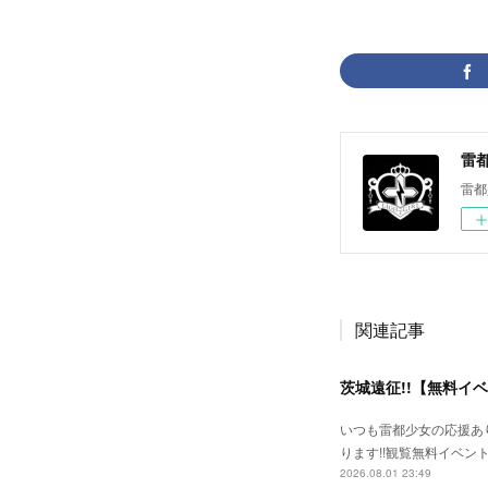
雷都少
雷都
関連記事
茨城遠征!!【無料イ
いつも雷都少女の応援あ
ります!!観覧無料イベン
2026.08.01 23:49