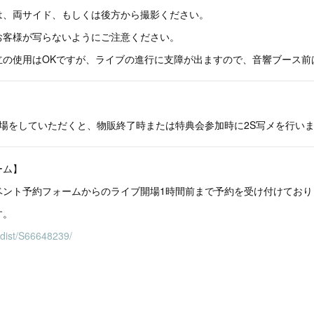
は、両サイド、もしくは後方から撮影ください。
お客様が写らないようにご注意ください。
立の使用はOKですが、ライブの進行に支障が出ますので、音響ブース前
入場をしていただくと、物販終了時または特典会参加時に2S写メを行い
ーム】
ベント予約フォームからのライブ開場1時間前まで予約を受け付けており
す。
/dist/S66648239/