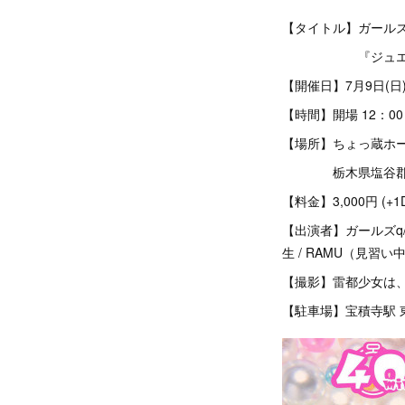
【タイトル】ガール
『ジュエリー 
【開催日】7月9日(日
【時間】開場 12：00 
【場所】ちょっ蔵ホ
栃木県塩谷郡高根沢
【料金】3,000円 (+1
【出演者】ガールズq/b / 
生 / RAMU（見習い
【撮影】雷都少女は、
【駐車場】宝積寺駅 東