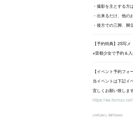
・撮影を主とする方
・出来るだけ、他の
・後方での三脚、脚
【予約特典】2S写メ
※雷都少女で予約＆
【イベント予約フォ
当イベントは下記イ
宜しくお願い致しま
https://ws.formzu.net
LIVE
(
381
)
INFO
(
540
)