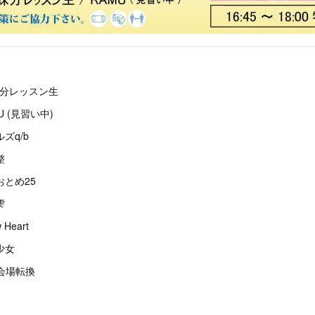
/b妹分レッスン生
MU (見習い中)
ルズq/b
整
ちおとめ25
雫
 Heart
都少女
/ 会場転換