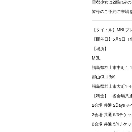
雷都少女は2部のみの
皆様のご予約ご来場を
【タイトル】MBLプレオ
【開催日】5月3日（
【場所】
MBL
福島県郡山市中町１１-２
郡山CLUB♯9
福島県郡山市大町1-4-
【料金】「各会場共
2会場 共通 2Days チ
2会場 共通 5/3チケット
2会場 共通 5/4チケット