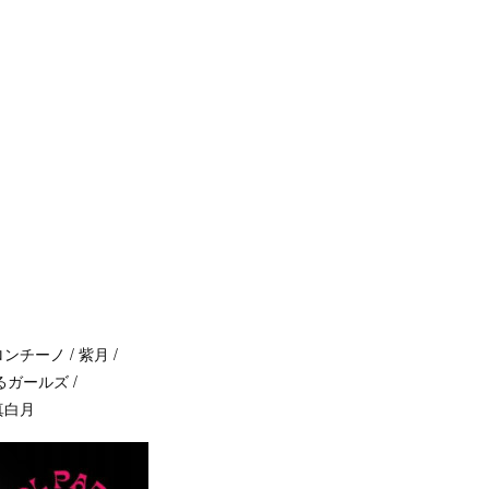
ペロンチーノ / 紫月 /
イくるガールズ /
 真白月