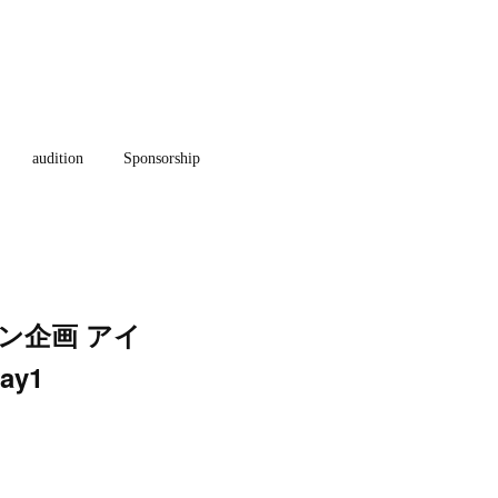
audition
Sponsorship
ン企画 アイ
ay1