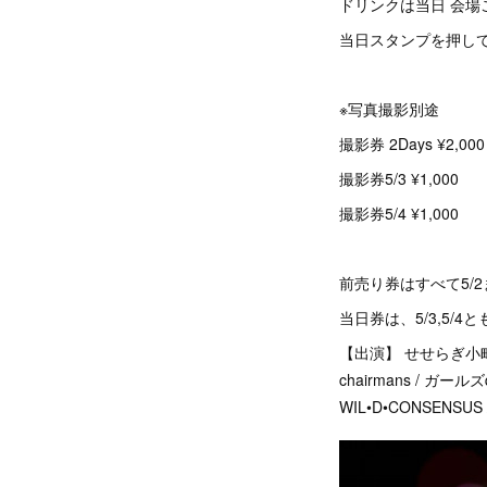
ドリンクは当日 会場ご
当日スタンプを押し
※写真撮影別途
撮影券 2Days ¥2,000
撮影券5/3 ¥1,000
撮影券5/4 ¥1,000
前売り券はすべて5/
当日券は、5/3,5/4
【出演】 せせらぎ小町 / M
chairmans / ガール
WIL•D•CONSENSUS 