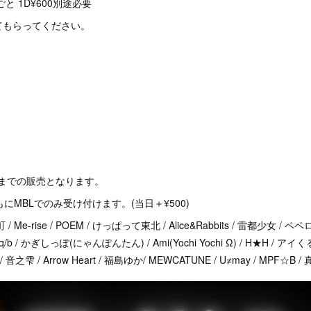
と 1D¥600別途必要
てもらってください。
2までの販売となります。
ともにMBLでのみ受け付けます。(当日＋¥500)
e-rise / POEM / けっぱって東北 / Alice&Rabbits / 雷都少女 / ペ
ズq/b / かぎしっぽ(にゃんぽんたん) / Ami(Yochi Yochi Ω) / H★H / ア
/ 音之雫 / Arrow Heart / 福島ゆか/ MEWCATUNE / U≠may / MPF☆B /