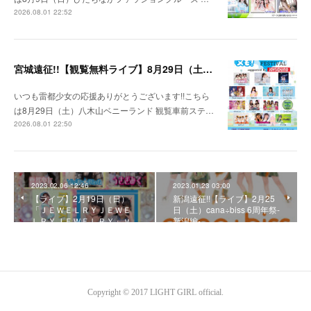
2026.08.01 22:52
宮城遠征!!【観覧無料ライブ】8月29日（土）八木山ベニーランド
いつも雷都少女の応援ありがとうございます!!こちら
は8月29日（土）八木山ベニーランド 観覧車前ステ…
2026.08.01 22:50
2023.02.06 12:46
2023.01.23 03:00
【ライブ】2月19日（日）
新潟遠征!!【ライブ】2月25
「ＪＥＷＥＬＲＹＪＥＷＥ
日（土）cana÷biss 6周年祭-
ＬＲＹＪＥＷＥＬＲＹ」 v…
新潟編-
Copyright © 2017 LIGHT GIRL official.