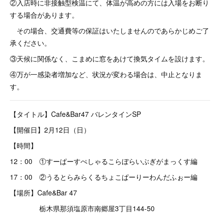
②入店時に非接触型検温にて、体温が高めの方には入場をお断り
する場合があります。
その場合、交通費等の保証はいたしませんのであらかじめご了
承ください。
③天候に関係なく、こまめに窓をあけて換気タイムを設けます。
④万が一感染者増加など、状況が変わる場合は、中止となりま
す。
【タイトル】Cafe&Bar47 バレンタインSP
【開催日】2月12日（日）
【時間】
12：00 ①すーぱーすぺしゃるこらぼらいぶぎがまっくす編
17：00 ②うるとらみらくるちょこぱーりーわんだふぉー編
【場所】Cafe&Bar 47
栃木県那須塩原市南郷屋3丁目144-50