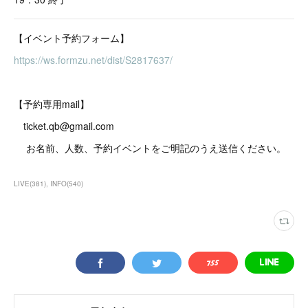
【イベント予約フォーム】
https://ws.formzu.net/dist/S2817637/
【予約専用mail】
ticket.qb@gmail.com
お名前、人数、予約イベントをご明記のうえ送信ください。
LIVE
(
381
)
INFO
(
540
)