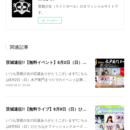
雷都少女（ライトガール）のオフィシャルサイトで
す。
フォロー
関連記事
茨城遠征!!【無料イベント】8月2日（日）水戸黄門まつり
いつも雷都少女の応援ありがとうございます!!こちら
は8月2日（日）水戸黄門まつりでのイベント記事…
2026.08.01 23:49
茨城遠征!!【無料ライブ】8月9日（日）ひたちなかファッションクルーズ 野外ステージ
いつも雷都少女の応援ありがとうございます!!こちら
は8月9日（日）ひたちなかファッションクルーズ …