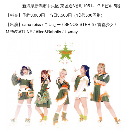
新潟県新潟市中央区 東堀通6番町1051-1 G.Eビル 5階
【料金】予約3,000円 当日3,500円（1D代500円別）
【出演】cana÷biss / ごいちー / SENOSISTER 5 / 雷都少女 /
MEWCATUNE / Alice&Rabbits / U≠may