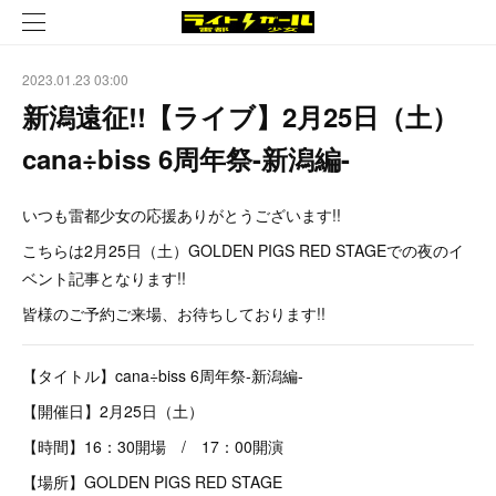
2023.01.23 03:00
新潟遠征!!【ライブ】2月25日（土）
cana÷biss 6周年祭-新潟編-
いつも雷都少女の応援ありがとうございます!!
こちらは2月25日（土）GOLDEN PIGS RED STAGEでの夜のイ
ベント記事となります!!
皆様のご予約ご来場、お待ちしております!!
【タイトル】cana÷biss 6周年祭-新潟編-
【開催日】2月25日（土）
【時間】16：30開場 / 17：00開演
【場所】GOLDEN PIGS RED STAGE