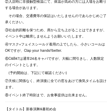
②入店時に非接触型検温にて、体温が高めの方には入場をお断り
する場合があります。
その場合、交通費等の保証はいたしませんのであらかじめご了
承ください。
③社会的距離を保つため、席から立ち上がることはできますが、
イベント中は離席しませんようお願いいたします。
④マスク+フェイスシールド着用の上でしたら、小さいコールは
OKですが、Clap your hands!!better.
⑥C&B47は通常24名キャパですが、大幅に間引きし、人数限定
のイベントとします。
(予約開始は、下記にて確認ください)
⑦天候に関係なく、終演後に全ての窓をあけて換気タイムを設け
ます。
⑧イベント終了時刻まで、お食事提供は出来ません。
【タイトル】新春演舞&書初め会