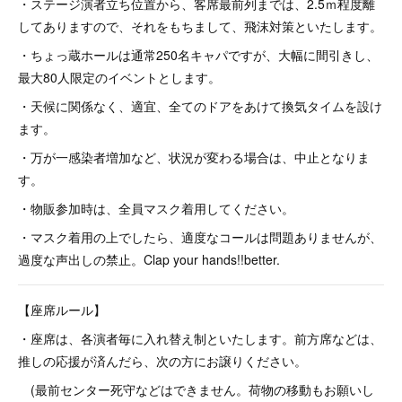
・ステージ演者立ち位置から、客席最前列までは、2.5ｍ程度離
してありますので、それをもちまして、飛沫対策といたします。
・ちょっ蔵ホールは通常250名キャパですが、大幅に間引きし、
最大80人限定のイベントとします。
・天候に関係なく、適宜、全てのドアをあけて換気タイムを設け
ます。
・万が一感染者増加など、状況が変わる場合は、中止となりま
す。
・物販参加時は、全員マスク着用してください。
・マスク着用の上でしたら、適度なコールは問題ありませんが、
過度な声出しの禁止。Clap your hands!!better.
【座席ルール】
・座席は、各演者毎に入れ替え制といたします。前方席などは、
推しの応援が済んだら、次の方にお譲りください。
(最前センター死守などはできません。荷物の移動もお願いし