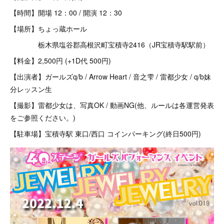
【時間】開場 12：00 / 開演 12：30
【場所】ちょっ蔵ホール
栃木県塩谷郡高根沢町宝積寺2416（JR宝積寺駅駅前）
【料金】2,500円 (+1D代 500円)
【出演者】ガールズq/b / Arrow Heart / 音之雫 / 雷都少女 / q/b妹
分レッスン生
【撮影】雷都少女は、写真OK / 動画NG(他、ルールは各運営発表
をご参照ください。)
【駐車場】宝積寺駅 東口/西口 コインパーキング(終日500円)