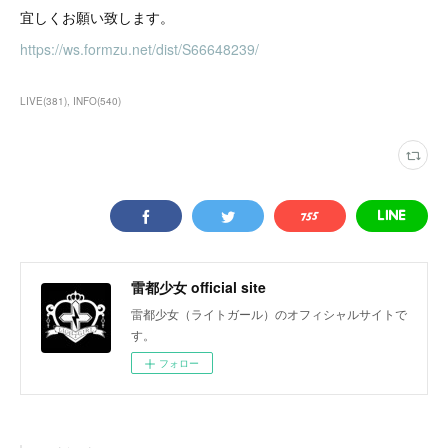
宜しくお願い致します。
https://ws.formzu.net/dist/S66648239/
LIVE
(
381
)
INFO
(
540
)
雷都少女 official site
雷都少女（ライトガール）のオフィシャルサイトで
す。
フォロー