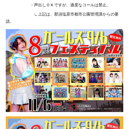
・声出しＯＫですが、過度なコールは禁止。
∟上記は、那須塩原市都市公園管理課からの要
請。