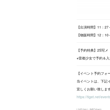
【出演時間】11：27～
【物販時間】12：10～
【予約特典】2S写メ
※雷都少女で予約＆入
【イベント予約フォ
当イベントは、下記
宜しくお願い致しま
https://tiget.net/eve
LIVE
(
381
)
INFO
(
540
)