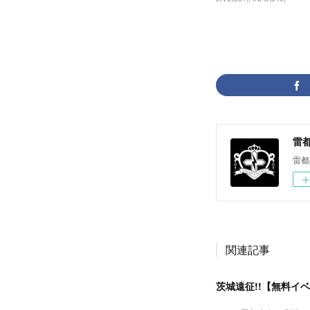
雷都少
雷都
関連記事
茨城遠征!!【無料イ