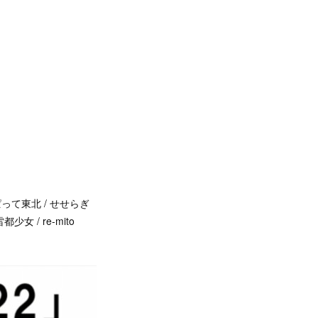
ぱって東北 / せせらぎ
都少女 / re-mito