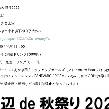
秋祭り2022」
土)
野外音楽堂
小名浜下神白字大作33
goo.gl/maps/13X36YsCu1cHumyT6
 / 開演 11：00
0円（別途ドリンク代600円）
別途ドリンク代600円）
ズ / あかぎ団 / アップアップガールズ（２） / Arrow Heart / けっ
tle Happy / チャーマンズ / PANDAMIC / POEM / みちのく仙台ORI☆姫隊 / 雷
での静止画・動画などの撮影は禁止となっております