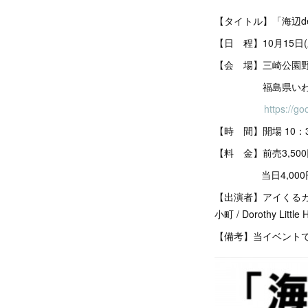
【タイトル】「海辺de
【日 程】10月15日(
【会 場】三崎公園
福島県いわき市
https://
【時 間】開場 10：30
【料 金】前売3,50
当日4,000円（
【出演者】アイくるガール
小町 / Dorothy Lit
【備考】当イベント