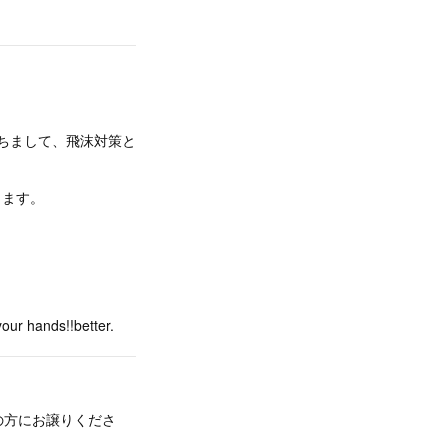
。
もちまして、飛沫対策と
します。
ds!!better.
の方にお譲りくださ