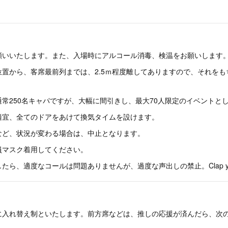
願いいたします。また、入場時にアルコール消毒、検温をお願いします
置から、客席最前列までは、2.5ｍ程度離してありますので、それを
常250名キャパですが、大幅に間引きし、最大70人限定のイベントと
適宜、全てのドアをあけて換気タイムを設けます。
など、状況が変わる場合は、中止となります。
員マスク着用してください。
、適度なコールは問題ありませんが、過度な声出しの禁止。Clap your han
に入れ替え制といたします。前方席などは、推しの応援が済んだら、次