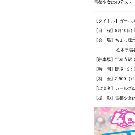
雷都少女は40分ステ
【タイトル】ガールズパフ
【日 程】9月10日(土
【会 場】ちょっ蔵
栃木県塩谷郡高根
【駐車場】宝積寺駅 東
【時 間】開場 12：00
【料 金】2,500- (+1
【出演者】ガールズq/b 
【撮 影】雷都少女は