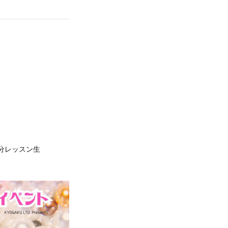
/b妹分レッスン生