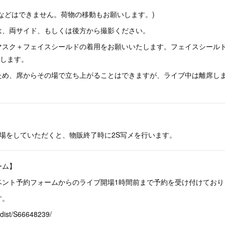
などはできません。荷物の移動もお願いします。)
は、両サイド、もしくは後方から撮影ください。
マスク＋フェイスシールドの着用をお願いいたします。フェイスシール
たします。
ため、席からその場で立ち上がることはできますが、ライブ中は離席し
場をしていただくと、物販終了時に2S写メを行います。
ーム】
ベント予約フォームからのライブ開場1時間前まで予約を受け付けており
す。
/dist/S66648239/