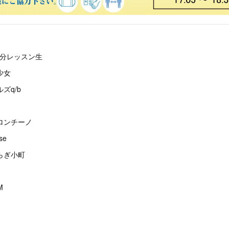
/b妹分レッスン生
都少女
ルズq/b
ペペロンチーノ
se
せらぎ小町
M