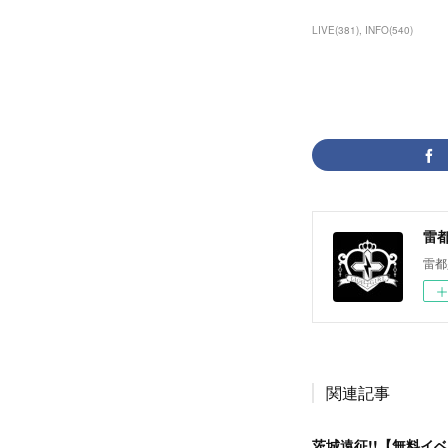
LIVE
(
381
)
INFO
(
540
)
雷都少
雷都
関連記事
茨城遠征!!【無料イ