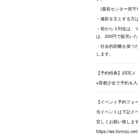
(最前センター死守
・撮影を主とする方
・前から３列迄は、
は、200円で販売い
・社会的距離を保つ
します。
【予約特典】2S写メ
※雷都少女で予約＆入
【イベント予約フォ
当イベントは下記イ
宜しくお願い致しま
https://ws.formzu.net