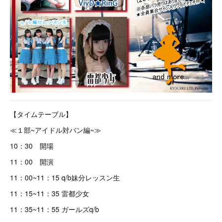
【タイムテーブル】
≪１部~アイドル対バン編~≫
10：30 開場
11：00 開演
11：00~11：15 q/b妹分レッスン生
11：15~11：35 雷都少女
11：35~11：55 ガールズq/b