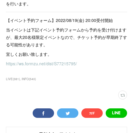
を行います。
【イベント予約フォーム】2022/08/19(金) 20:00受付開始
当イベントは下記イベント予約フォームから予約を受け付けます
が、最大20名様限定イベントなので、チケット予約が早期終了す
る可能性があります。
宜しくお願い致します。
https://ws.formzu.net/dist/S77215795/
LIVE
(
381
)
INFO
(
540
)