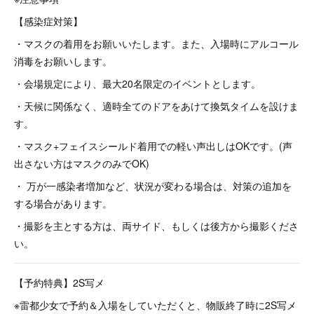
【感染症対策】
・マスクの着用をお願いいたします。また、入場時にアルコール
消毒をお願いします。
・会場規定により、最大20名限定のイベントとします。
・天候に関係なく、適時全てのドアをあけて換気タイムを設けま
す。
・マスク+フェイスシールド着用での軽い声出しはOKです。(声
出さない方はマスクのみでOK)
・ 万が一感染者増加など、状況が変わる場合は、対策の追加を
する場合があります。
・撮影を主とする方は、両サイド、もしくは後方から撮影くださ
い。
【予約特典】2S写メ
※雷都少女で予約＆入場をしていただくと、物販終了時に2S写メ