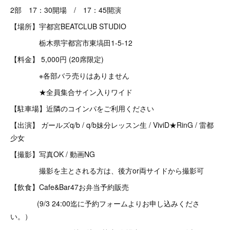
2部 17：30開場 / 17：45開演
【場所】宇都宮BEATCLUB STUDIO
栃木県宇都宮市東塙田1-5-12
【料金】 5,000円 (20席限定)
※各部バラ売りはありません
★全員集合サイン入りワイド
【駐車場】近隣のコインパをご利用ください
【出演】 ガールズq/b / q/b妹分レッスン生 / ViviD★RinG / 雷都
少女
【撮影】写真OK / 動画NG
撮影を主とされる方は、後方or両サイドから撮影可
【飲食】Cafe&Bar47お弁当予約販売
(9/3 24:00迄に予約フォームよりお申し込みくださ
い。）