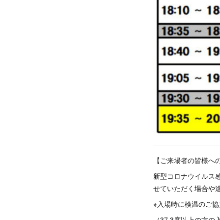
【ご来場者の皆様へ
新型コロナウイルス
せていただく場合や
※入場時に検温のご
（37.3度以上の方