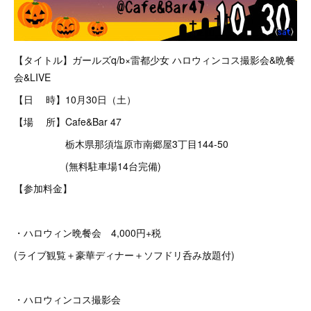
【タイトル】ガールズq/b×雷都少女 ハロウィンコス撮影会&晩餐
会&LIVE
【日 時】10月30日（土）
【場 所】Cafe&Bar 47
栃木県那須塩原市南郷屋3丁目144-50
(無料駐車場14台完備)
【参加料金】
・ハロウィン晩餐会 4,000円+税
(ライブ観覧＋豪華ディナー＋ソフドリ呑み放題付)
・ハロウィンコス撮影会