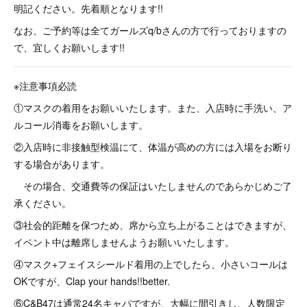
明記ください。先着順となります!!
なお、ご予約等は全てガールズq/bさんの方で行っておりますの
で、宜しくお願いします!!
※注意事項必読
①マスクの着用をお願いいたします。また、入店時に手洗い、ア
ルコール消毒をお願いします。
②入店時に非接触型検温にて、体温が高めの方には入場をお断り
する場合があります。
その場合、交通費等の保証はいたしませんのであらかじめご了
承ください。
③社会的距離を保つため、席から立ち上がることはできますが、
イベント中は離席しませんようお願いいたします。
④マスク+フェイスシールド着用の上でしたら、小さいコールは
OKですが、Clap your hands!!better.
⑥C&B47は通常24名キャパですが、大幅に間引きし、人数限定