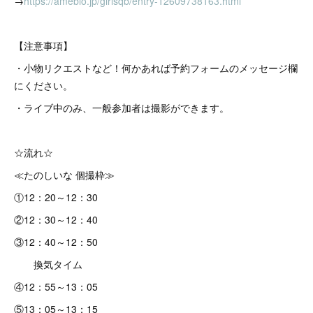
→
https://ameblo.jp/girlsqb/entry-12609738163.html
【注意事項】
・小物リクエストなど！何かあれば予約フォームのメッセージ欄
にください。
・ライブ中のみ、一般参加者は撮影ができます。
☆流れ☆
≪たのしいな 個撮枠≫
①12：20～12：30
②12：30～12：40
③12：40～12：50
換気タイム
④12：55～13：05
⑤13：05～13：15