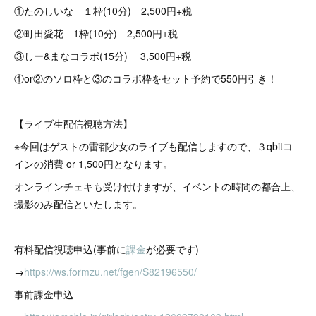
①たのしいな １枠(10分) 2,500円+税
②町田愛花 1枠(10分) 2,500円+税
③しー&まなコラボ(15分) 3,500円+税
①or②のソロ枠と③のコラボ枠をセット予約で550円引き！
【ライブ生配信視聴方法】
※今回はゲストの雷都少女のライブも配信しますので、３qbitコ
インの消費 or 1,500円となります。
オンラインチェキも受け付けますが、イベントの時間の都合上、
撮影のみ配信といたします。
有料配信視聴申込(事前に
課金
が必要です)
→
https://ws.formzu.net/fgen/S82196550/
事前課金申込