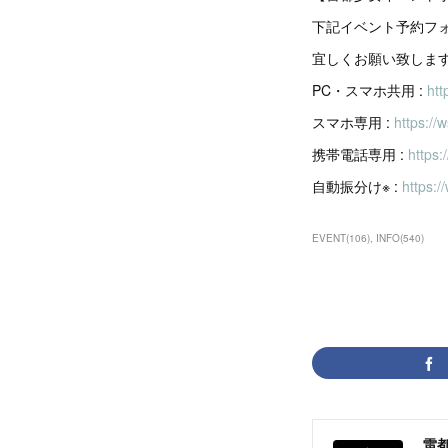
下記イベント予約フ
宜しくお願い致しま
PC・スマホ共用 :
htt
スマホ専用 :
https://
携帯電話専用 :
https
自動振分け※ :
https:/
EVENT
(
106
)
INFO
(
540
)
雷都少