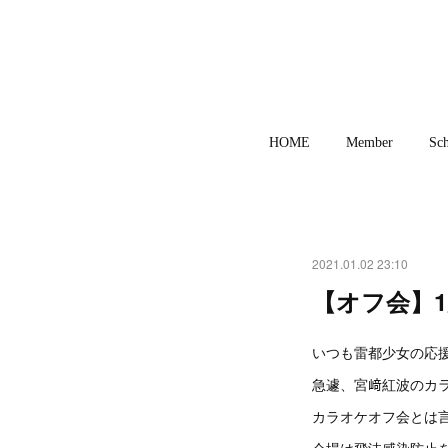
HOME
Member
Sch
2021.01.02 23:10
【オフ会】
いつも雷都少女の応援
急遽、宮﨑紅波のカラ
カラオケオフ会とは
会場は飛沫感染防止