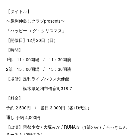
【タイトル】
〜足利仲良しクラブpresents〜
「ハッピー エグ・クリスマス」
【開催日】12月20日（日）
【時間】
1部 11：00開場 / 11：30開演
2部 15：00開場 / 15：30開演
【場所】足利ライブハウス大使館
栃木県足利市借宿町318-7
【料金】
予約 2,500円 / 当日 3,000円（各1D代別）
通し 予約 4,000円
【出演】雷都少女 / 大塚みか / RUNA☆（1部のみ）/ ろっきゅん
ろーる♪（2部のみ）