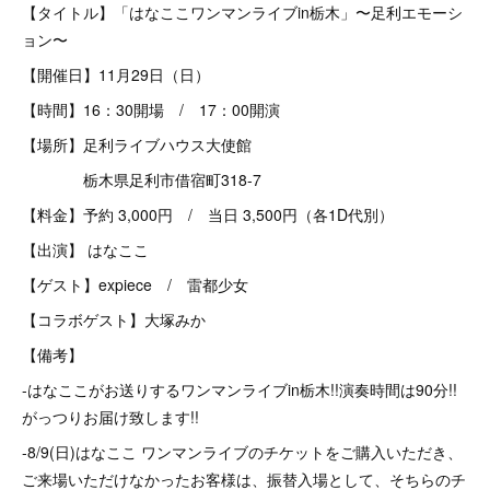
【タイトル】「はなここワンマンライブin栃木」〜足利エモーシ
ョン〜
【開催日】11月29日（日）
【時間】16：30開場 / 17：00開演
【場所】足利ライブハウス大使館
栃木県足利市借宿町318-7
【料金】予約 3,000円 / 当日 3,500円（各1D代別）
【出演】 はなここ
【ゲスト】expiece / 雷都少女
【コラボゲスト】大塚みか
【備考】
-はなここがお送りするワンマンライブin栃木!!演奏時間は90分!!
がっつりお届け致します!!
-8/9(日)はなここ ワンマンライブのチケットをご購入いただき、
ご来場いただけなかったお客様は、振替入場として、そちらのチ