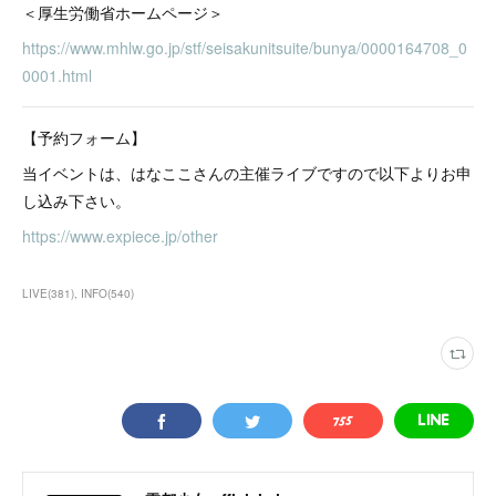
＜厚生労働省ホームページ＞
https://www.mhlw.go.jp/stf/seisakunitsuite/bunya/0000164708_0
0001.html
【予約フォーム】
当イベントは、はなここさんの主催ライブですので以下よりお申
し込み下さい。
https://www.expiece.jp/other
LIVE
(
381
)
INFO
(
540
)