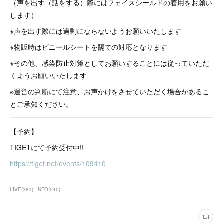
（声を出す（話をする）際にはフェイスシールドの着用をお願い
します）
※声を出す際には過剰にならないようお願いいたします
※物販時はビニールシートを隔ての対応となります
※その他、感染防止対策としてお願いすることには従っていただ
くようお願いいたします
※運営の判断にて注意、お声かけをさせていただく場合があるこ
とご承知ください。
【予約】
TIGETにて予約受付中!!
https://tiget.net/events/109410
LIVE
(
381
)
INFO
(
540
)