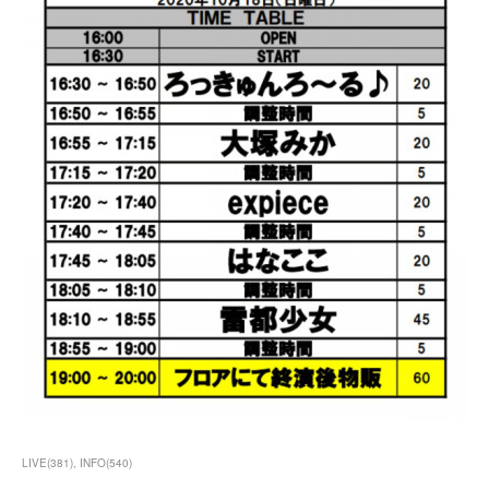
LIVE
(
381
)
INFO
(
540
)