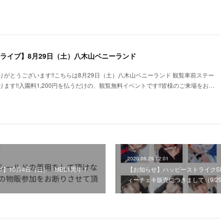
料ライブ】8月29日（土）八木山ベニーランド
がとうございます!!こちらは8月29日（土）八木山ベニーランド 観覧車前ステー
ます!!入園料1,200円を払うだけの、観覧無料イベントです!!皆様のご来場をお…
2020.09.29 12:01
ブ】10月4日（日）「MBL1周年！
【お知らせ】ハッピーストライクS
ィーチェキ販売につきまして（9/29