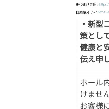
携帯電話専用 :
https
自動振分け※ :
https:/