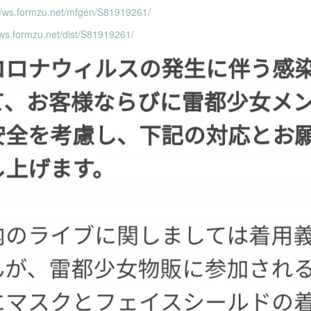
://ws.formzu.net/mfgen/S81919261/
/ws.formzu.net/dist/S81919261/