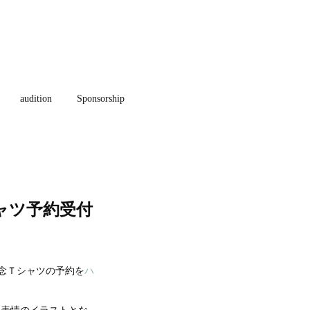
audition
Sponsorship
シャツ予約受付
の記念Ｔシャツの予約を
ハ
い表情のイラストとな