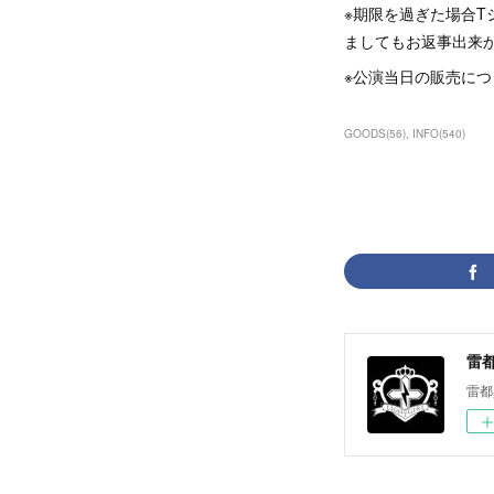
※期限を過ぎた場合
ましてもお返事出来
※公演当日の販売に
GOODS
(
56
)
INFO
(
540
)
雷都少
雷都