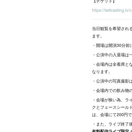
【チケット】
https://twitcasting.t
当日観覧を希望され
ます。
・開場は開演30分
・公演中の入退場は
・会場内は全着席と
なります。
・公演中の写真撮影
・会場内での飲み物
・会場が狭い為、ラ
クとフェースシール
は、会場にて200円
・また、ライブ終了後
有料配信ライブ限定 