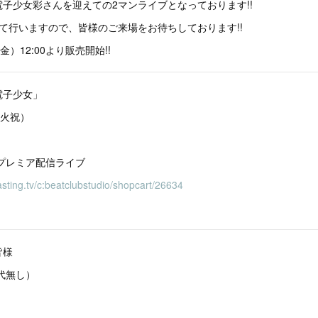
子少女彩さんを迎えての2マンライブとなっております!!
て行いますので、皆様のご来場をお待ちしております!!
）12:00より販売開始!!
電子少女」
（火祝）
プレミア配信ライブ
casting.tv/c:beatclubstudio/shopcart/26634
皆様
D代無し）