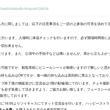
v/c:beatclubstudio/shopcart/26634
る方に関しましては、以下の注意事項をご一読の上参加の可否を決めて
前に行います。入場時に体温チェックを行いますので、必ず開場時間前に
一切出来ません。
なります。また、公演中の手拍子などは構いませんが、席から立ち上が
は可能ですが、観覧席前にビニールシートが御座いますので難しいと思
の持ち込みはOKですが、食べ物の持ち込みは原則的に禁止となっており
イブ終了後の物販並びに交流会は1階の駐輪場にて行います。チェキ撮影
ドを必ず装着して頂きますよう、ご協力お願い致します。フェースシー
で販売しております。
に16:00よりツイキャスにてネット交流会を行います。ハッピーストラ
チェキ券」
を購入された方のみ参加可能です。