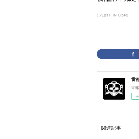
LIVE
(
381
)
INFO
(
540
)
雷都少
雷都
関連記事