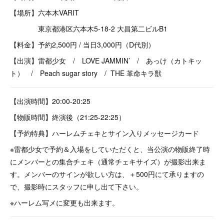
【場所】六本木VARIT
東京都港区六本木5-18-2 大昌第二ビルB1
【料金】予約2,500円 / 当日3,000円（D代別）
【出演】雷都少女 / LOVE JAMMIN’ / あっけ（カトキッ
ト） / Peach sugar story / THE 革命キラ獣
【出演時間】20:00-20:25
【物販時間】終演後（21:25-22:25）
【予約特典】ハーレムチェキとサイン入りメッセージカード
※雷都少女で予約＆入場をしていただくと、当公演の物販終了時
にメンバーとの集合チェキ（通常チェキサイズ）が撮影出来ま
す。メンバーのサインが欲しい方は、＋500円にて承りますの
で、撮影時にスタッフに申し出て下さい。
※ハーレム写メに変更も出来ます。