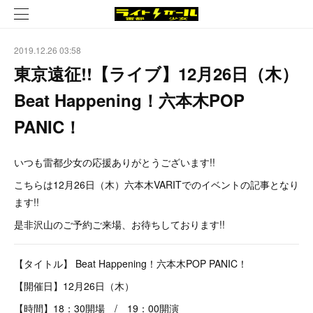
2019.12.26 03:58
東京遠征!!【ライブ】12月26日（木）
Beat Happening！六本木POP
PANIC！
いつも雷都少女の応援ありがとうございます!!
こちらは12月26日（木）六本木VARITでのイベントの記事となり
ます!!
是非沢山のご予約ご来場、お待ちしております!!
【タイトル】 Beat Happening！六本木POP PANIC！
【開催日】12月26日（木）
【時間】18：30開場 / 19：00開演