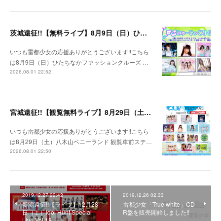
茨城遠征!!【無料ライブ】8月9日（日）ひたちなかファッションクルーズ 野外ステージ
いつも雷都少女の応援ありがとうございます!!こちら
は8月9日（日）ひたちなかファッションクルーズ …
2026.08.01 22:52
宮城遠征!!【観覧無料ライブ】8月29日（土）八木山ベニーランド
いつも雷都少女の応援ありがとうございます!!こちら
は8月29日（土）八木山ベニーランド 観覧車前ステ…
2026.08.01 22:50
2019.12.27 22:42
2019.12.26 02:33
新潟遠征!!【ライブ】12月28
雷都少女「True white」CD-
日（土）Idol Hunt Special
R盤を販売開始しました!!
Live Vol.18