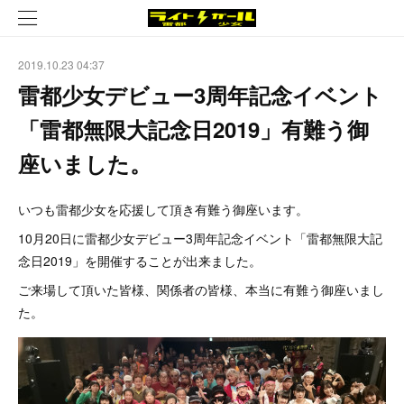
2019.10.23 04:37
雷都少女デビュー3周年記念イベント
「雷都無限大記念日2019」有難う御
座いました。
いつも雷都少女を応援して頂き有難う御座います。
10月20日に雷都少女デビュー3周年記念イベント「雷都無限大記
念日2019」を開催することが出来ました。
ご来場して頂いた皆様、関係者の皆様、本当に有難う御座いまし
た。