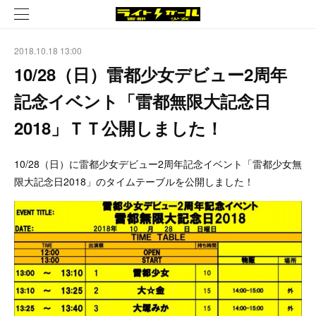
2018.10.18 13:00
10/28（日）雷都少女デビュー2周年
記念イベント「雷都無限大記念日
2018」ＴＴ公開しました！
10/28（日）に雷都少女デビュー2周年記念イベント「雷都少女無
限大記念日2018」のタイムテーブルを公開しました！