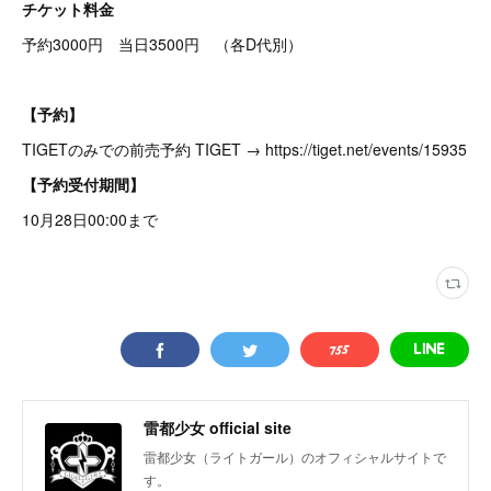
チケット料金
予約3000円 当日3500円 （各D代別）
【予約】
TIGETのみでの前売予約 TIGET → https://tiget.net/events/15935
【予約受付期間】
10月28日00:00まで
雷都少女 official site
雷都少女（ライトガール）のオフィシャルサイトで
す。