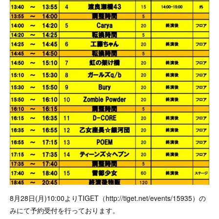
8月28日(月)10:00よりTIGET（http://tiget.net/events/15935）の
みにて予約受付を行っております。