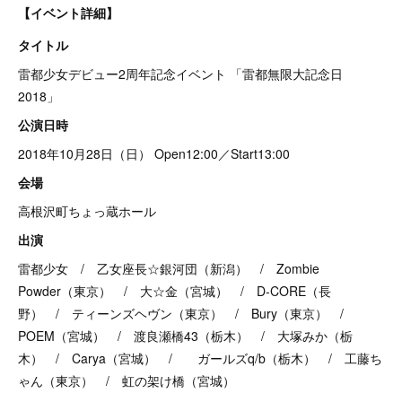
【イベント詳細】
タイトル
雷都少女デビュー2周年記念イベント 「雷都無限大記念日
2018」
公演日時
2018年10月28日（日） Open12:00／Start13:00
会場
高根沢町ちょっ蔵ホール
出演
雷都少女 / 乙女座長☆銀河団（新潟） / Zombie
Powder（東京） / 大☆金（宮城） / D-CORE（長
野） / ティーンズヘヴン（東京） / Bury（東京） /
POEM（宮城） / 渡良瀬橋43（栃木） / 大塚みか（栃
木） / Carya（宮城） / ガールズq/b（栃木） / 工藤ち
ゃん（東京） / 虹の架け橋（宮城）