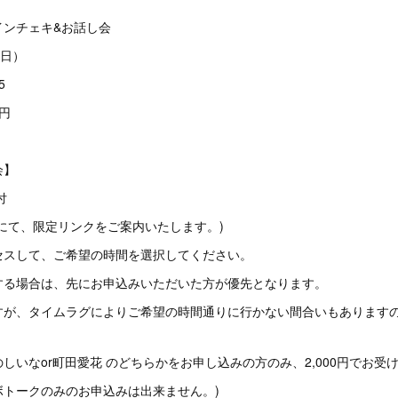
インチェキ&お話し会
（日）
5
0円
面の中
会】
付
にて、限定リンクをご案内いたします。)
セスして、ご希望の時間を選択してください。
する場合は、先にお申込みいただいた方が優先となります。
すが、タイムラグによりご希望の時間通りに行かない間合いもあります
しいなor町田愛花 のどちらかをお申し込みの方のみ、2,000円でお受
ボトークのみのお申込みは出来ません。)