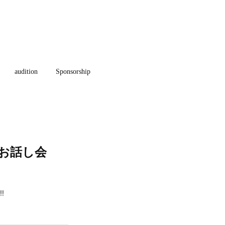
audition
Sponsorship
お話し会
!