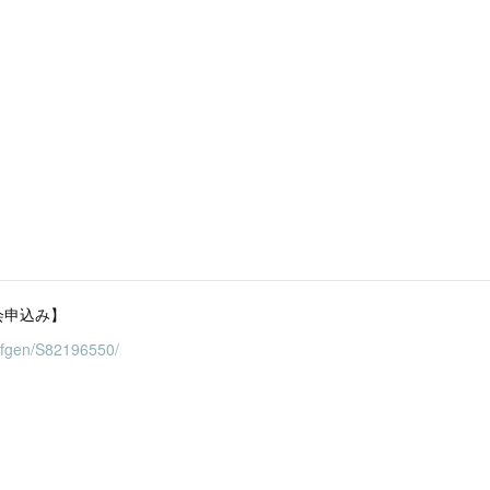
会申込み】
t/fgen/S82196550/